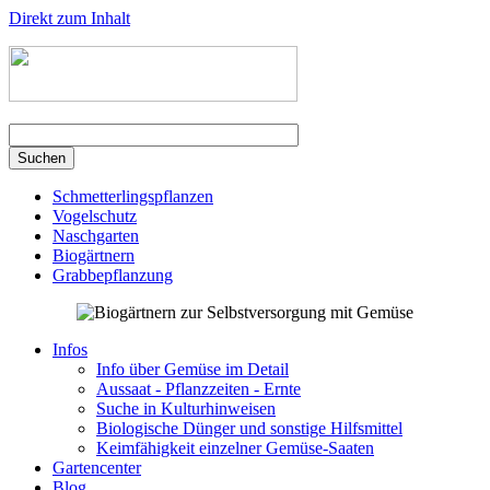
Direkt zum Inhalt
Schmetterlingspflanzen
Vogelschutz
Naschgarten
Biogärtnern
Grabbepflanzung
Infos
Info über Gemüse im Detail
Aussaat - Pflanzzeiten - Ernte
Suche in Kulturhinweisen
Biologische Dünger und sonstige Hilfsmittel
Keimfähigkeit einzelner Gemüse-Saaten
Gartencenter
Blog