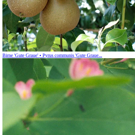
Birne 'Gute Graue' • Pyrus communis 'Gute Graue...