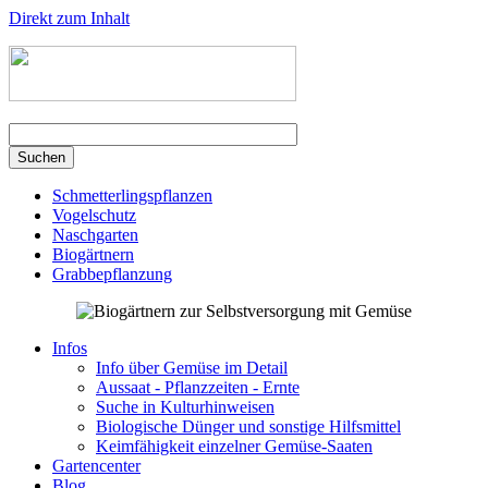
Direkt zum Inhalt
Schmetterlingspflanzen
Vogelschutz
Naschgarten
Biogärtnern
Grabbepflanzung
Infos
Info über Gemüse im Detail
Aussaat - Pflanzzeiten - Ernte
Suche in Kulturhinweisen
Biologische Dünger und sonstige Hilfsmittel
Keimfähigkeit einzelner Gemüse-Saaten
Gartencenter
Blog