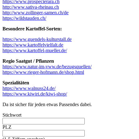
https://www.prospecierara.ch
http://www.sativa-rheinau.ch
http://www.zollinger-samen.ch/de
https://wildstauden.ch/
Besondere Kartoffel-Sorten:
https://www.guendels-kulturstall.de
https://www.kartoffelvielfalt.de
https://www.kartoffel-mueller.de/
Regio Saatgut / Pflanzen
https://www.natur-im-vww.de/bezugsquellen/
https://www.rieger-hofmann.de/shop.html
Spezialitäten
https://www.walnuss24.de/
https://www.kiwiri.de/kiwi-shop/
Da ist sicher für jeden etwas Passendes dabei.
Stichwort
PLZ