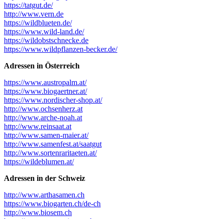
https://tatgut.de/
http://www.vern.de
https://wildblueten.de/
https://www.wild-land.de/
https://wildobstschnecke.de
https://www.wildpflanzen-becker.de/
Adressen in Österreich
https://www.austropalm.at/
https://www.biogaertner.at/
https://www.nordischer-shop.at/
http://www.ochsenherz.at
http://www.arche-noah.at
http://www.reinsaat.at
http://www.samen-maier.at/
http://www.samenfest.at/saatgut
http://www.sortenraritaeten.at/
https://wildeblumen.at/
Adressen in der Schweiz
http://www.arthasamen.ch
https://www.biogarten.ch/de-ch
http://www.biosem.ch