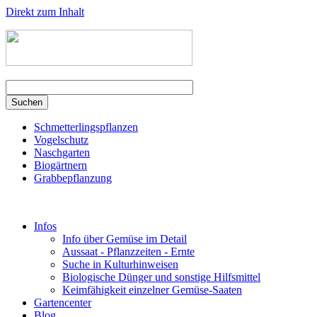
Direkt zum Inhalt
Schmetterlingspflanzen
Vogelschutz
Naschgarten
Biogärtnern
Grabbepflanzung
Infos
Info über Gemüse im Detail
Aussaat - Pflanzzeiten - Ernte
Suche in Kulturhinweisen
Biologische Dünger und sonstige Hilfsmittel
Keimfähigkeit einzelner Gemüse-Saaten
Gartencenter
Blog