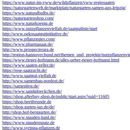
https://www.natur-im-vww.de/wildpflanzen/vww-regiosaaten
https://naturgartenwelt.de/marktplatz/naturgarten-samen-aus-leipzig/
https://www.naturalbulbs.de/
https://naturgartenshop.com/
https://www.naturkoenig.de
https://www.nutzpflanzenvielfalt.de/saatgutliste/start
http://www.oekosaatgutinitiative.de/
http://www.pflanzgutes.com/
https://www.pharmasaat.de/
http://www.prospecierara.de
http://region-hannover.bund.net/themen_und_projekte/nutzpflanzenvie
https://www.rieger-hofmann.de/alles-ueber-rieger-hofmann.html
https://www.saaten-zeller.de/
https://rose-saatzucht.de/
http://www.saatgut-vielfalt.de
http://www.samenbau-nordost.de/
https://samenfest.de/
https://www.sandgloeckchen.de/
https://shop.afterbuy-shop.de/public/start.aspx?suid=11605
https://shop.beetfreunde.de
https://shop.garten-jan.de/de/
http://shop.hof-berggarten.de/
https://www.stauden-haid.de/
https://www.staudenspatz.de
http://www.syringa-pflanzen.de