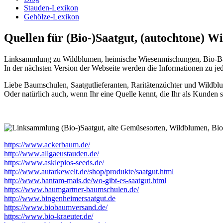
Stauden-Lexikon
Gehölze-Lexikon
Quellen für (Bio-)Saatgut, (autochtone) Wi
Linksammlung zu Wildblumen, heimische Wiesenmischungen, Bio-Baum
In der nächsten Version der Webseite werden die Informationen zu jede
Liebe Baumschulen, Saatgutlieferanten, Raritätenzüchter und Wildbl
Oder natürlich auch, wenn Ihr eine Quelle kennt, die Ihr als Kunden s
https://www.ackerbaum.de/
http://www.allgaeustauden.de/
https://www.asklepios-seeds.de/
http://www.autarkewelt.de/shop/produkte/saatgut.html
http://www.bantam-mais.de/wo-gibt-es-saatgut.html
https://www.baumgartner-baumschulen.de/
http://www.bingenheimersaatgut.de
https://www.biobaumversand.de/
https://www.bio-kraeuter.de/