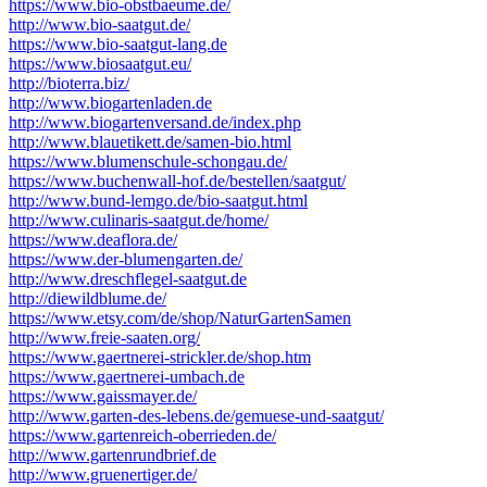
https://www.bio-obstbaeume.de/
http://www.bio-saatgut.de/
https://www.bio-saatgut-lang.de
https://www.biosaatgut.eu/
http://bioterra.biz/
http://www.biogartenladen.de
http://www.biogartenversand.de/index.php
http://www.blauetikett.de/samen-bio.html
https://www.blumenschule-schongau.de/
https://www.buchenwall-hof.de/bestellen/saatgut/
http://www.bund-lemgo.de/bio-saatgut.html
http://www.culinaris-saatgut.de/home/
https://www.deaflora.de/
https://www.der-blumengarten.de/
http://www.dreschflegel-saatgut.de
http://diewildblume.de/
https://www.etsy.com/de/shop/NaturGartenSamen
http://www.freie-saaten.org/
https://www.gaertnerei-strickler.de/shop.htm
https://www.gaertnerei-umbach.de
https://www.gaissmayer.de/
http://www.garten-des-lebens.de/gemuese-und-saatgut/
https://www.gartenreich-oberrieden.de/
http://www.gartenrundbrief.de
http://www.gruenertiger.de/