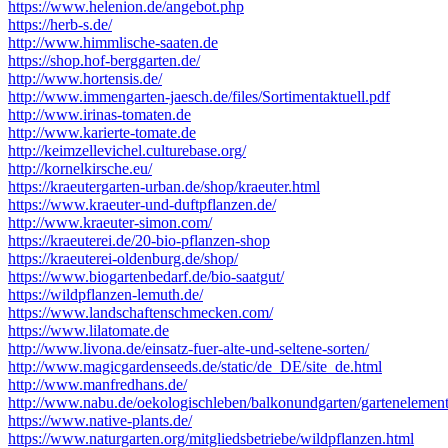
https://www.helenion.de/angebot.php
https://herb-s.de/
http://www.himmlische-saaten.de
https://shop.hof-berggarten.de/
http://www.hortensis.de/
http://www.immengarten-jaesch.de/files/Sortimentaktuell.pdf
http://www.irinas-tomaten.de
http://www.karierte-tomate.de
http://keimzellevichel.culturebase.org/
http://kornelkirsche.eu/
https://kraeutergarten-urban.de/shop/kraeuter.html
https://www.kraeuter-und-duftpflanzen.de/
http://www.kraeuter-simon.com/
https://kraeuterei.de/20-bio-pflanzen-shop
https://kraeuterei-oldenburg.de/shop/
https://www.biogartenbedarf.de/bio-saatgut/
https://wildpflanzen-lemuth.de/
https://www.landschaftenschmecken.com/
https://www.lilatomate.de
http://www.livona.de/einsatz-fuer-alte-und-seltene-sorten/
http://www.magicgardenseeds.de/static/de_DE/site_de.html
http://www.manfredhans.de/
http://www.nabu.de/oekologischleben/balkonundgarten/gartenelemen
https://www.native-plants.de/
https://www.naturgarten.org/mitgliedsbetriebe/wildpflanzen.html